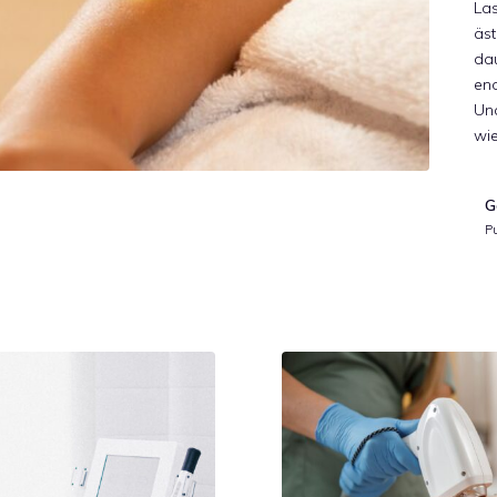
Las
äst
da
en
Un
wi
G
P