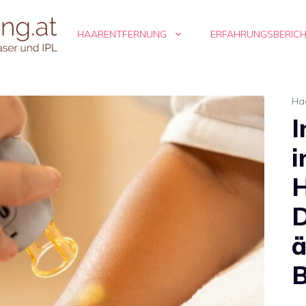
HAARENTFERNUNG
ERFAHRUNGSBERIC
Ha
I
i
H
D
ä