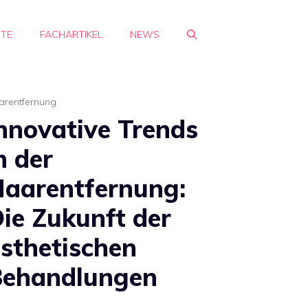
HTE
FACHARTIKEL
NEWS
arentfernung
nnovative Trends
n der
aarentfernung:
ie Zukunft der
sthetischen
Behandlungen