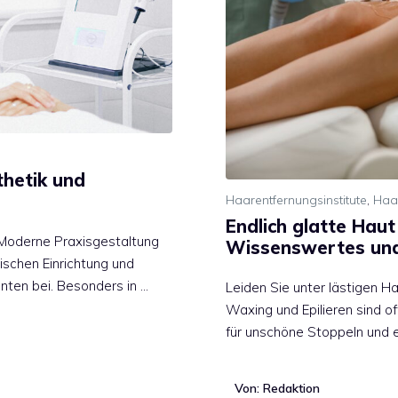
thetik und
Haarentfernungsinstitute
,
Haa
Endlich glatte Hau
 Moderne Praxisgestaltung
Wissenswertes und
nischen Einrichtung und
enten bei. Besonders in …
Leiden Sie unter lästigen H
Waxing und Epilieren sind o
für unschöne Stoppeln und
Von: Redaktion