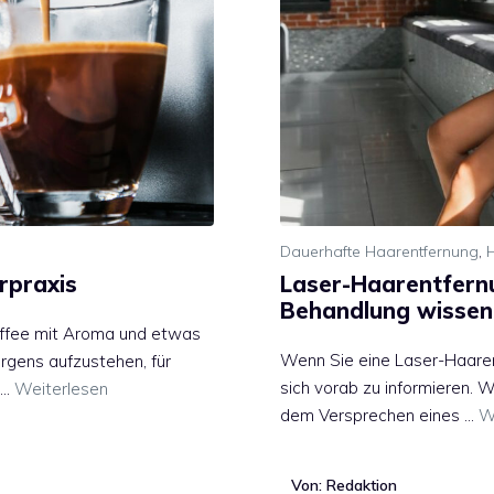
Dauerhafte Haarentfernung
,
rpraxis
Laser-Haarentfernu
Behandlung wisse
affee mit Aroma und etwas
Wenn Sie eine Laser-Haarent
orgens aufzustehen, für
sich vorab zu informieren. W
 …
Weiterlesen
dem Versprechen eines …
W
Von: Redaktion