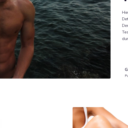
Hie
Det
Der
Tes
du
G
P