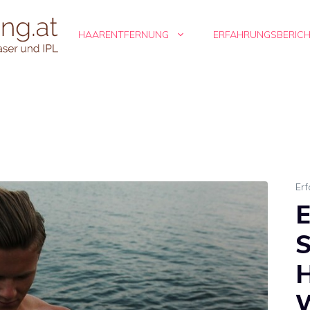
HAARENTFERNUNG
ERFAHRUNGSBERIC
Erf
E
H