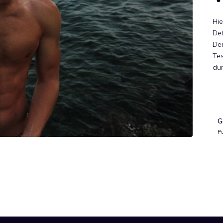
Hie
Det
Der
Tes
du
G
P