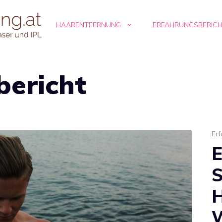
HAARENTFERNUNG
ERFAHRUNGSBERIC
bericht
Erf
E
H