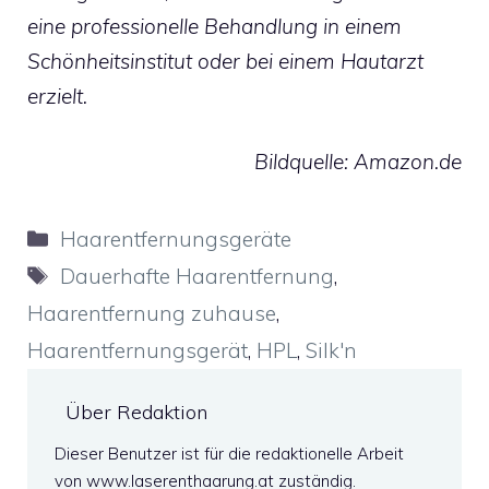
eine professionelle Behandlung in einem
Schönheitsinstitut oder bei einem Hautarzt
erzielt.
Bildquelle: Amazon.de
Kategorien
Haarentfernungsgeräte
Schlagwörter
Dauerhafte Haarentfernung
,
Haarentfernung zuhause
,
Haarentfernungsgerät
,
HPL
,
Silk'n
Über Redaktion
Dieser Benutzer ist für die redaktionelle Arbeit
von www.laserenthaarung.at zuständig.