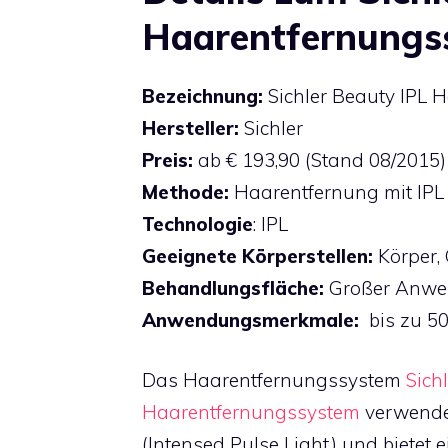
Haarentfernungs
Bezeichnung:
Sichler Beauty IPL 
Hersteller:
Sichler
Preis:
ab € 193,90 (Stand 08/2015)
Methode:
Haarentfernung mit IPL
Technologie
: IPL
Geeignete Körperstellen:
Körper, 
Behandlungsfläche:
Großer Anwen
Anwendungsmerkmale:
bis zu 5
Das Haarentfernungssystem
Sich
Haarentfernungssystem
verwendet
(Intensed Pulse Light) und bietet 