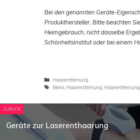
Bei den genannten Geräte-Eigenscha
Produkthersteller. Bitte beachten S
Heimgebrauch, nicht dasselbe Ergeb
Schönheitsinstitut oder bei einem Ha
Kategorien
Haarentfernung
Schlagwörter
Bikini
,
Haarentfernung
,
Haarentfernung
ZURÜCK
Geräte zur Laserenthaarung