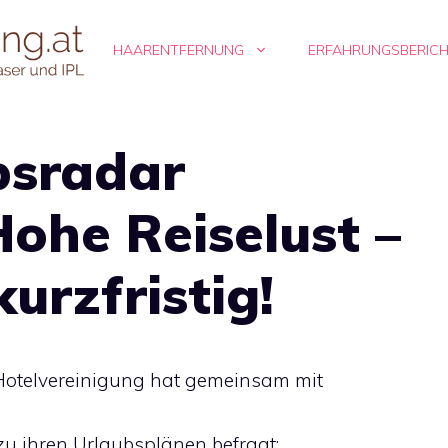
HAARENTFERNUNG
ERFAHRUNGSBERIC
bsradar
Hohe Reiselust –
urzfristig!
 Hotelvereinigung hat gemeinsam mit
zu ihren Urlaubsplänen befragt: