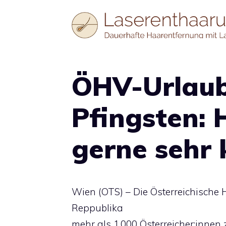
Zum
Inhalt
springen
ÖHV-Urlau
Pfingsten: 
gerne sehr k
Wien (OTS) – Die Österreichische
Reppublika
mehr als 1.000 Österreicher:innen 