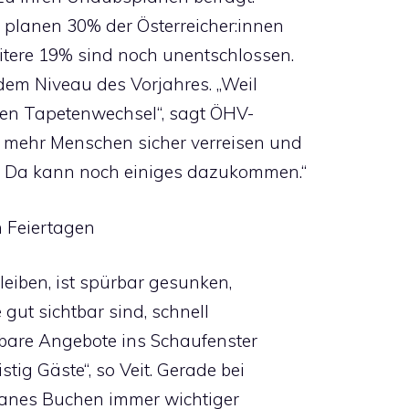
planen 30% der Österreicher:innen
eitere 19% sind noch unentschlossen.
dem Niveau des Vorjahres. „Weil
rzen Tapetenwechsel“, sagt ÖHV-
r mehr Menschen sicher verreisen und
t: Da kann noch einiges dazukommen.“
n Feiertagen
bleiben, ist spürbar gesunken,
 gut sichtbar sind, schnell
bare Angebote ins Schaufenster
stig Gäste“, so Veit. Gerade bei
tanes Buchen immer wichtiger