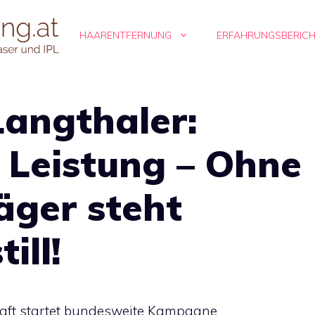
HAARENTFERNUNG
ERFAHRUNGSBERIC
angthaler:
 Leistung – Ohne
äger steht
ill!
chaft startet bundesweite Kampagne