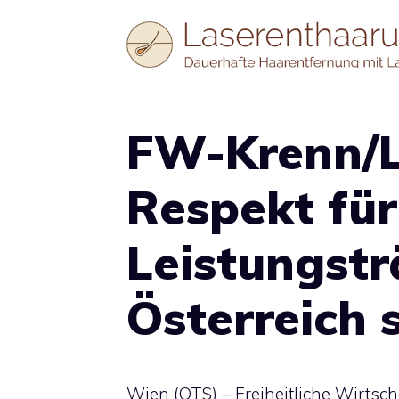
Zum
Inhalt
springen
FW-Krenn/L
Respekt für
Leistungstr
Österreich st
Wien (OTS) – Freiheitliche Wirts