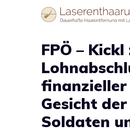
Zum
Inhalt
springen
FPÖ – Kickl
Lohnabschlu
finanzieller
Gesicht der 
Soldaten un