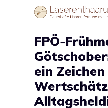
Zum
Inhalt
springen
FPÖ-Frühme
Götschober:
ein Zeichen
Wertschätz
Alltagsheld