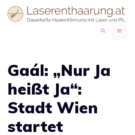
Zum
Inhalt
springen
MENÜ
Gaál: „Nur Ja
heißt Ja“:
Stadt Wien
startet