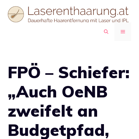
Zum
Inhalt
springen
MENÜ
FPÖ – Schiefer:
„Auch OeNB
zweifelt an
Budgetpfad,