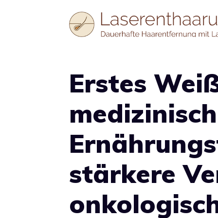
Zum
Inhalt
springen
Erstes Wei
medizinisc
Ernährungs
stärkere Ve
onkologisc