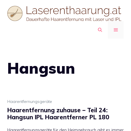
Zum
Inhalt
springen
MENÜ
Hangsun
Haarentfernungsgeräte
Haarentfernung zuhause – Teil 24:
Hangsun IPL Haarentferner PL 180
Haarentfernungsgeräte für den Heimgebrauch gibt es immer