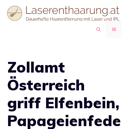
Zum
Inhalt
springen
MENÜ
Zollamt
Österreich
griff Elfenbein,
Papageienfede