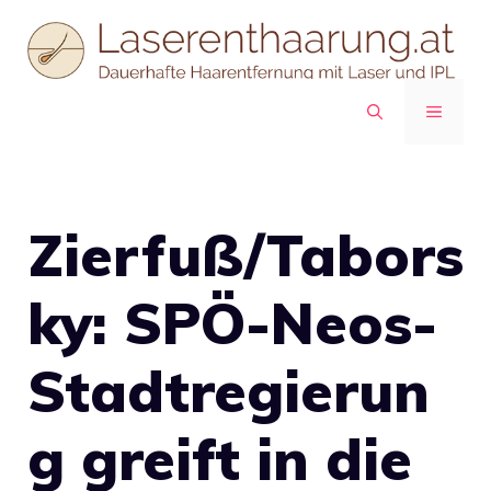
Zum
Inhalt
springen
MENÜ
Zierfuß/Tabors
ky: SPÖ-Neos-
Stadtregierun
g greift in die