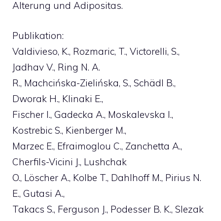
Alterung und Adipositas.
Publikation:
Valdivieso, K., Rozmaric, T., Victorelli, S.,
Jadhav V., Ring N. A.
R., Machcińska-Zielińska, S., Schädl B.,
Dworak H., Klinaki E.,
Fischer I., Gadecka A., Moskalevska I.,
Kostrebic S., Kienberger M.,
Marzec E., Efraimoglou C., Zanchetta A.,
Cherfils-Vicini J., Lushchak
O., Löscher A., Kolbe T., Dahlhoff M., Pirius N.
E., Gutasi A.,
Takacs S., Ferguson J., Podesser B. K., Slezak