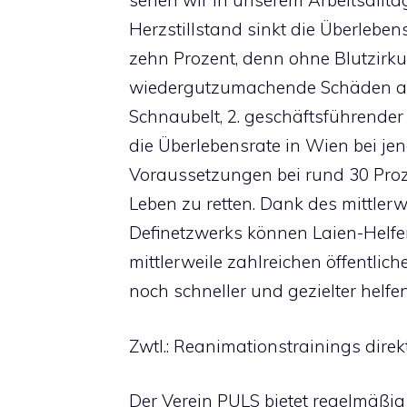
sehen wir in unserem Arbeitsallta
Herzstillstand sinkt die Überlebe
zehn Prozent, denn ohne Blutzirkul
wiedergutzumachende Schäden auf“
Schnaubelt, 2. geschäftsführender 
die Überlebensrate in Wien bei je
Voraussetzungen bei rund 30 Proz
Leben zu retten. Dank des mittler
Definetzwerks können Laien-Helfer
mittlerweile zahlreichen öffentlich
noch schneller und gezielter helfe
Zwtl.: Reanimationstrainings dir
Der Verein PULS bietet regelmäßig T