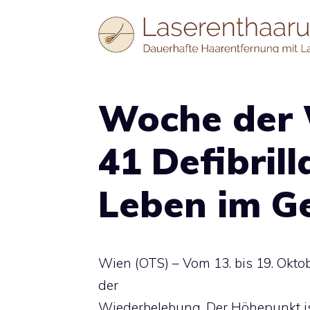
Zum
Inhalt
springen
Woche der 
41 Defibrill
Leben im G
Wien (OTS) – Vom 13. bis 19. Okto
der
Wiederbelebung. Der Höhepunkt is