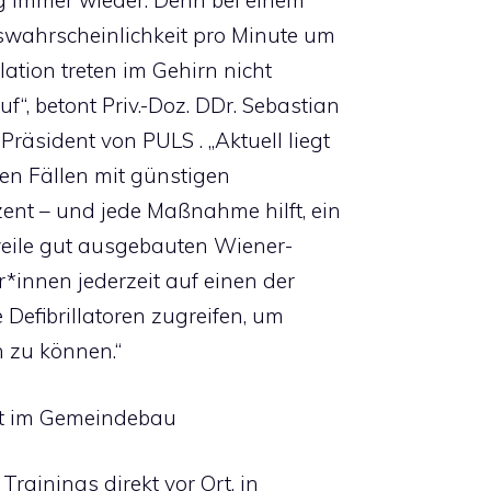
g immer wieder. Denn bei einem
nswahrscheinlichkeit pro Minute um
ation treten im Gehirn nicht
, betont Priv.-Doz. DDr. Sebastian
Präsident von PULS . „Aktuell liegt
nen Fällen mit günstigen
ent – und jede Maßnahme hilft, ein
weile gut ausgebauten Wiener-
*innen jederzeit auf einen der
e Defibrillatoren zugreifen, um
n zu können.“
ekt im Gemeindebau
rainings direkt vor Ort, in