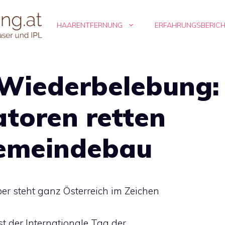
HAARENTFERNUNG
ERFAHRUNGSBERIC
Wiederbelebung:
atoren retten
emeindebau
ber steht ganz Österreich im Zeichen
t der Internationale Tag der