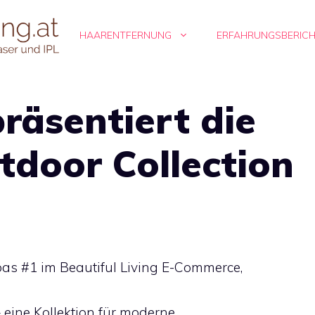
HAARENTFERNUNG
ERFAHRUNGSBERIC
räsentiert die
door Collection
as #1 im Beautiful Living E-Commerce,
eine Kollektion für moderne