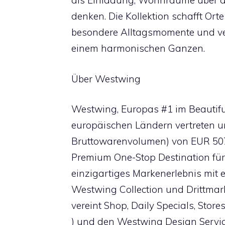
als Einladung, Wohnräume über d
denken. Die Kollektion schafft O
besondere Alltagsmomente und ve
einem harmonischen Ganzen.
Über Westwing
Westwing, Europas #1 im Beautiful
europäischen Ländern vertreten u
Bruttowarenvolumen) von EUR 507 
Premium One-Stop Destination für
einzigartiges Markenerlebnis mit 
Westwing Collection und Drittmarke
vereint Shop, Daily Specials, Stor
) und den Westwing Design Servi