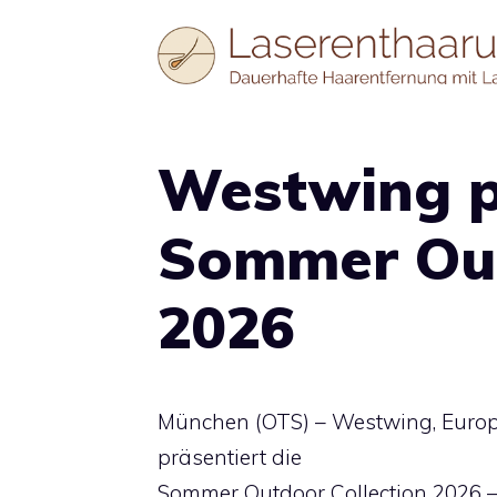
Zum
Inhalt
springen
Westwing p
Sommer Out
2026
München (OTS) – Westwing, Europ
präsentiert die
Sommer Outdoor Collection 2026 – 