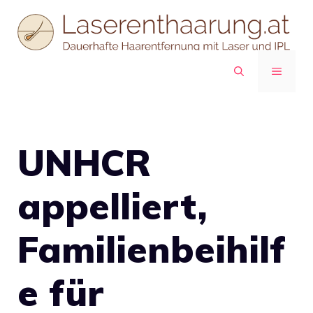
Zum
Inhalt
springen
MENÜ
UNHCR
appelliert,
Familienbeihilf
e für