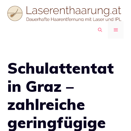
Zum
Inhalt
springen
MENÜ
Schulattentat
in Graz –
zahlreiche
geringfügige