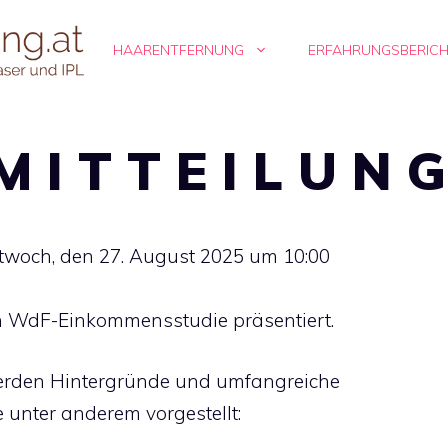
HAARENTFERNUNG
ERFAHRUNGSBERIC
M I T T E I L U N G
ttwoch, den 27. August 2025 um 10:00
n WdF-Einkommensstudie präsentiert.
erden Hintergründe und umfangreiche
unter anderem vorgestellt: