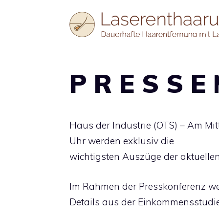
Zum
Inhalt
springen
P R E S S E 
Haus der Industrie (OTS) – Am Mi
Uhr werden exklusiv die
wichtigsten Auszüge der aktuelle
Im Rahmen der Presskonferenz w
Details aus der Einkommensstudie 