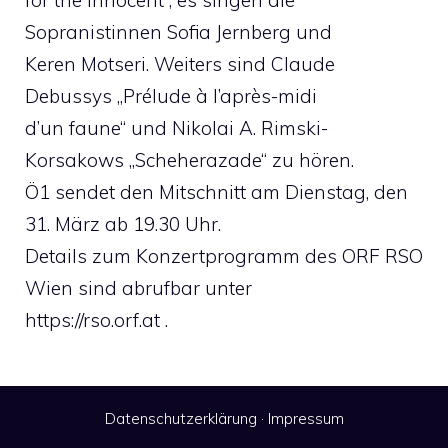
for the Innocent“, es singen die
Sopranistinnen Sofia Jernberg und
Keren Motseri. Weiters sind Claude
Debussys „Prélude à l’après-midi
d’un faune“ und Nikolai A. Rimski-
Korsakows „Scheherazade“ zu hören.
Ö1 sendet den Mitschnitt am Dienstag, den
31. März ab 19.30 Uhr.
Details zum Konzertprogramm des ORF RSO
Wien sind abrufbar unter
https://rso.orf.at .
Datenschutzerklärung
·
Impressum