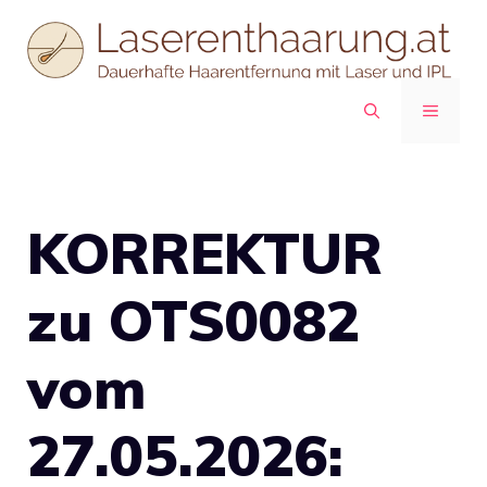
Zum
Inhalt
springen
MENÜ
KORREKTUR
zu OTS0082
vom
27.05.2026: