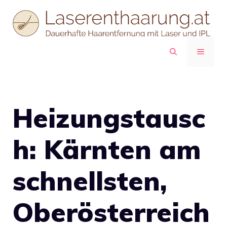
Zum
Inhalt
springen
MENÜ
Heizungstausc
h: Kärnten am
schnellsten,
Oberösterreich