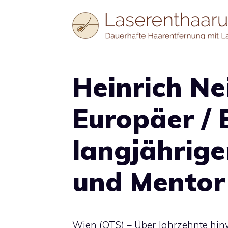
Zum
Inhalt
springen
Heinrich Ne
Europäer / 
langjährig
und Mentor
Wien (OTS) – Über Jahrzehnte hin