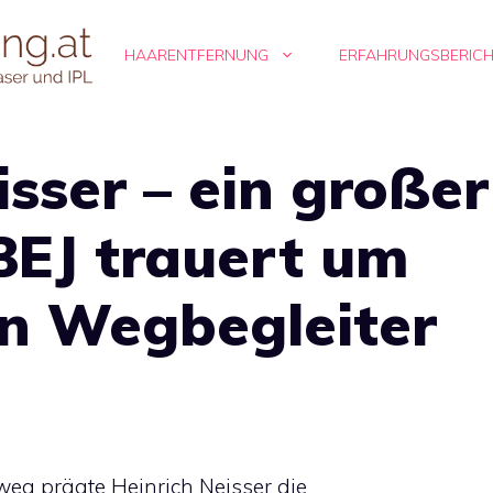
HAARENTFERNUNG
ERFAHRUNGSBERIC
isser – ein großer
BEJ trauert um
en Wegbegleiter
weg prägte Heinrich Neisser die