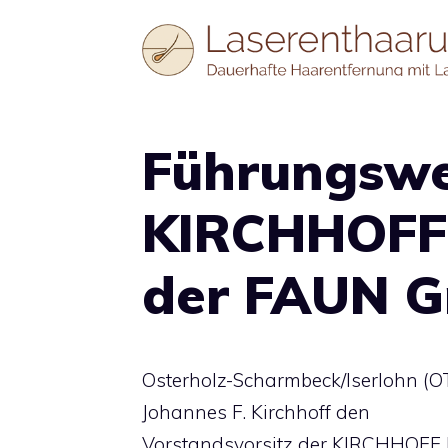
Zum
Inhalt
springen
Führungswe
KIRCHHOFF 
der FAUN G
Osterholz-Scharmbeck/Iserlohn (OT
Johannes F. Kirchhoff den
Vorstandsvorsitz der KIRCHHOFF 