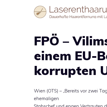
Zum
Inhalt
springen
FPÖ – Vilim
einem EU-Be
korrupten U
Wien (OTS) – „Bereits vor zwei T
ehemaligen
Stabschef und engen Vertrauten 