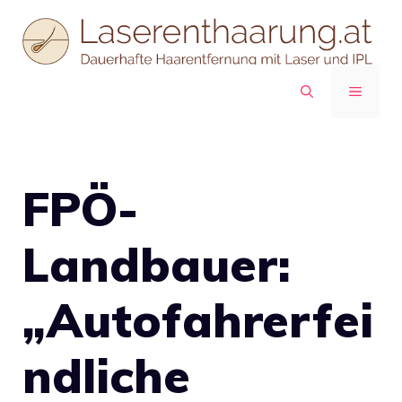
Zum
Inhalt
springen
MENÜ
FPÖ-
Landbauer:
„Autofahrerfei
ndliche