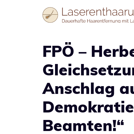
Zum
Inhalt
springen
FPÖ – Herb
Gleichsetzun
Anschlag au
Demokratie
Beamten!“