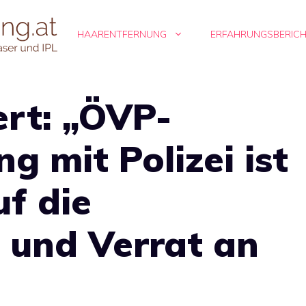
HAARENTFERNUNG
ERFAHRUNGSBERIC
ert: „ÖVP-
g mit Polizei ist
f die
 und Verrat an