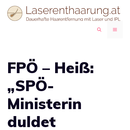
Zum
Inhalt
springen
MENÜ
FPÖ – Heiß:
„SPÖ-
Ministerin
duldet