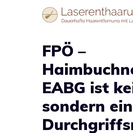
Zum
Inhalt
springen
FPÖ –
Haimbuchn
EABG ist ke
sondern ei
Durchgriffs