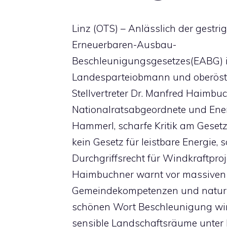
Linz (OTS) – Anlässlich der gestr
Erneuerbaren-Ausbau-
Beschleunigungsgesetzes(EABG) i
Landesparteiobmann und oberöst
Stellvertreter Dr. Manfred Haimbuc
Nationalratsabgeordnete und Energ
Hammerl, scharfe Kritik am Geset
kein Gesetz für leistbare Energie, 
Durchgriffsrecht für Windkraftpr
Haimbuchner warnt vor massiven E
Gemeindekompetenzen und natursc
schönen Wort Beschleunigung wi
sensible Landschaftsräume unter D