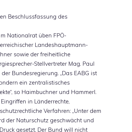
igen Beschlussfassung des
m Nationalrat üben FPÖ-
erreichischer Landeshauptmann-
hner sowie der freiheitliche
iesprecher-Stellvertreter Mag. Paul
z der Bundesregierung. „Das EABG ist
sondern ein zentralistisches
ojekte“, so Haimbuchner und Hammerl.
ingriffen in Länderrechte,
hutzrechtliche Verfahren: „Unter dem
rd der Naturschutz geschwächt und
ruck gesetzt. Der Bund will nicht