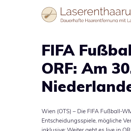
Zum
Inhalt
springen
FIFA Fußba
ORF: Am 30.
Niederland
Wien (OTS) – Die FIFA Fußball-WM 
Entscheidungsspiele, mögliche V
inklusive: Weiter geht es live in 