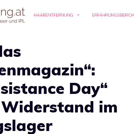
HAARENTFERNUNG
ERFAHRUNGSBERIC
das
enmagazin“:
sistance Day“
n Widerstand im
gslager