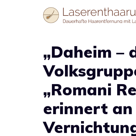
Zum
Inhalt
springen
„Daheim – 
Volksgrupp
„Romani Re
erinnert a
Vernichtun