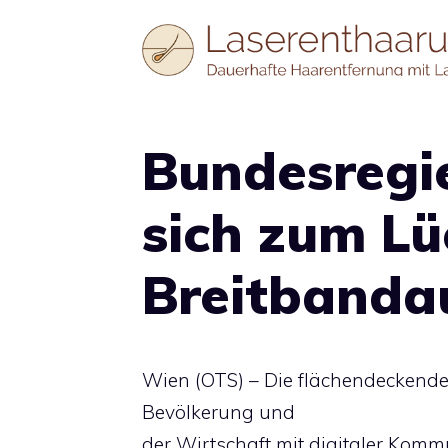
Zum
Inhalt
springen
Bundesregi
sich zum Lü
Breitbanda
Wien (OTS) – Die flächendeckende
Bevölkerung und
der Wirtschaft mit digitaler Kommu