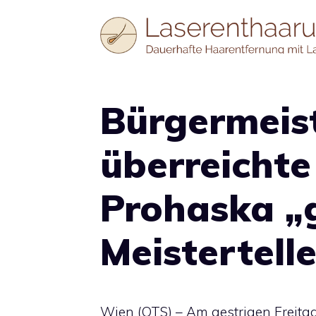
Zum
Inhalt
springen
Bürgermeis
überreichte
Prohaska „
Meistertell
Wien (OTS) – Am gestrigen Freitag,