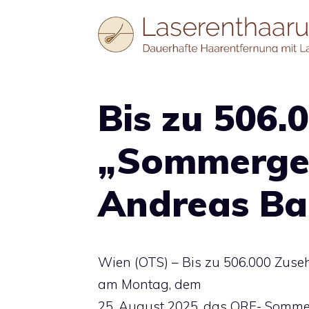
Zum
Inhalt
springen
Bis zu 506.
„Sommerges
Andreas Ba
Wien (OTS) – Bis zu 506.000 Zuse
am Montag, dem
25. August 2025, das ORF-„Somme