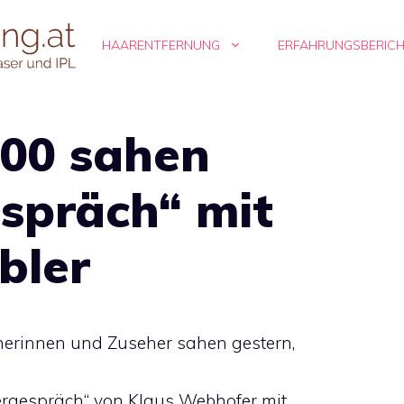
HAARENTFERNUNG
ERFAHRUNGSBERIC
000 sahen
präch“ mit
bler
herinnen und Zuseher sahen gestern,
rgespräch“ von Klaus Webhofer mit