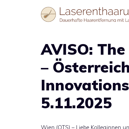
Zum
Inhalt
springen
AVISO: The
– Österreic
Innovations
5.11.2025
Wien (OTS) – Liebe Kolleginnen un