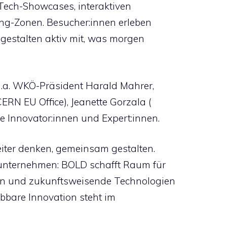
Tech-Showcases, interaktiven
ng-Zonen. Besucher:innen erleben
e gestalten aktiv mit, was morgen
u.a. WKÖ-Präsident Harald Mahrer,
ERN EU Office), Jeanette Gorzala (
Innovator:innen und Expert:innen.
iter denken, gemeinsam gestalten.
ßunternehmen: BOLD schafft Raum für
ten und zukunftsweisende Technologien
ebbare Innovation steht im