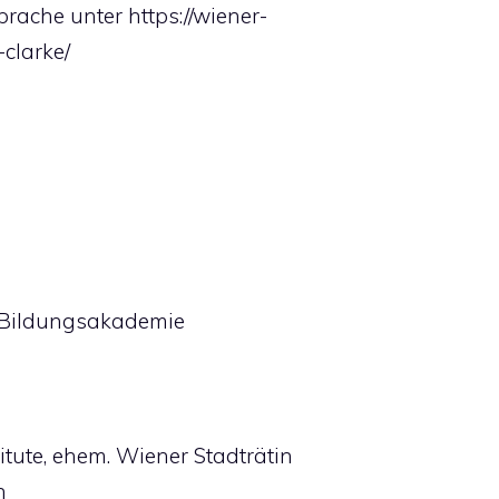
prache unter https://wiener-
clarke/
r Bildungsakademie
tute, ehem. Wiener Stadträtin
n