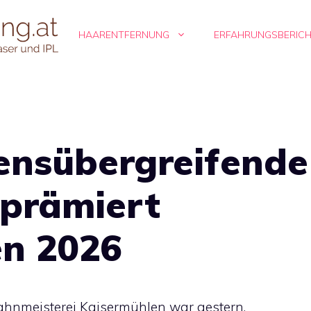
HAARENTFERNUNG
ERFAHRUNGSBERIC
nsübergreifende
 prämiert
en 2026
hnmeisterei Kaisermühlen war gestern,