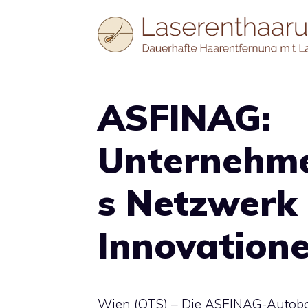
Zum
Inhalt
springen
ASFINAG:
Unternehme
s Netzwerk
Innovation
Wien (OTS) – Die ASFINAG-Autoba