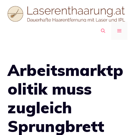
Zum
Inhalt
springen
MENÜ
Arbeitsmarktp
olitik muss
zugleich
Sprungbrett