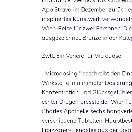
Endurance: Vienna’s 15K Challenge
App Strava im Dezember zurückleg
inspiriertes Kunstwerk verwandel
Wien-Reise für zwei Personen. D
ausgezeichnet, Bronze in der Kate
Zwtl.: Ein Venere für Microdose
„ Microdosing “ beschreibt den Ei
Wirkstoffe in minimaler Dosierung 
Konzentration und Glücksgefühlen
echter Drogen presste der WienT
Charles Apotheke sechs handverl
verschiedene Tabletten. Hauptbes
Lipizzaner-Hengstes aus der Spani